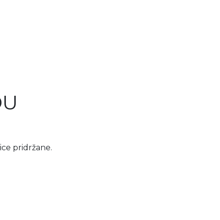
DU
ce pridržane.