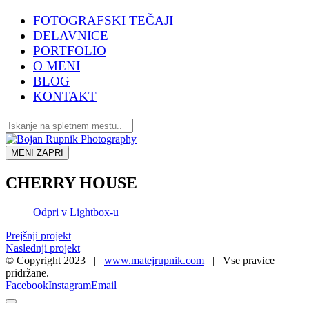
FOTOGRAFSKI TEČAJI
DELAVNICE
PORTFOLIO
O MENI
BLOG
KONTAKT
MENI
ZAPRI
CHERRY HOUSE
Odpri v Lightbox-u
Prejšnji projekt
Naslednji projekt
© Copyright 2023 |
www.matejrupnik.com
| Vse pravice
pridržane.
Facebook
Instagram
Email