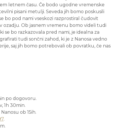
o v tem letnem času. Če bodo ugodne vremenske
vilni pisani metulji. Seveda jih bomo poskusili
 se bo pod nami vseskozi razprostiral čudovit
s v ozadju. Ob jasnem vremenu bomo videli tudi
ki se bo razkazovala pred nami, je idealna za
grafirati tudi sončni zahod, ki je z Nanosa vedno
ije, saj jih bomo potrebovali ob povratku, če nas
in po dogovoru.
v, 1h 30min.
 Nanosu ob 15ih.
97
.
om.