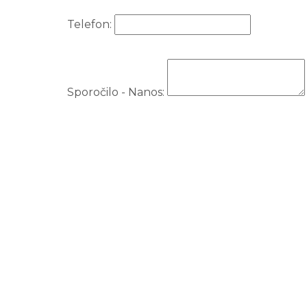
Telefon:
Sporočilo - Nanos:
DELI:
Facebook
Twitter X
Pinterest
E-pošta
Bojan Rupnik
Fotograf
Planinsko polje
© Copyright 2023 |
www.matejrupnik.com
| Vse pravi