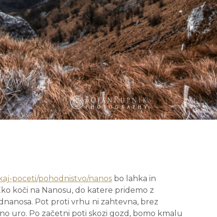
i/kaj-poceti/pohodnistvo/nanos
bo lahka in
 Eko koči na Nanosu, do katere pridemo z
odnanosa. Pot proti vrhu ni zahtevna, brez
 eno uro. Po začetni poti skozi gozd, bomo kmalu