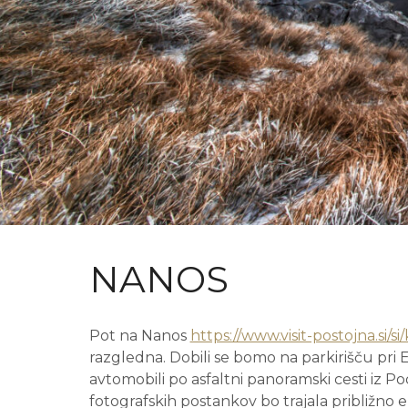
NANOS
Pot na Nanos
https://www.visit-postojna.si/s
razgledna. Dobili se bomo na parkirišču pri
avtomobili po asfaltni panoramski cesti iz P
fotografskih postankov bo trajala približno