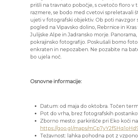
prišli na travnato pobočje, s cvetočo flor
razmere, se bodo med cvetovi spreletavali šte
ujeti v fotografski objektiv. Ob poti navzgor
pogled na Vipavsko dolino, Rebrnice in Kra
Julijske Alpe in Jadransko morje. Panorama, 
pokrajinsko fotografijo. Poskušali bomo foto
enkraten in nepozaben. Ne pozabite na bater
bo ujela noč.
Osnovne informacije:
Datum: od maja do oktobra
.
Točen term
Pot do vrha, brez fotografskih postanko
Zborno mesto: parkirišče pri Eko koči na
https://goo.gl/maps/mCp7yY2f5Hq1oHd
Težavnost: lahka pohodna pot z vzpon