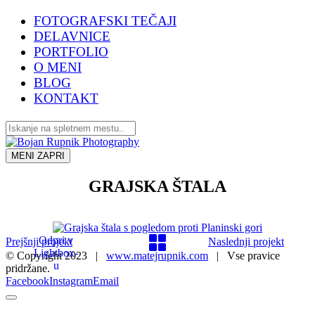
FOTOGRAFSKI TEČAJI
DELAVNICE
PORTFOLIO
O MENI
BLOG
KONTAKT
MENI
ZAPRI
GRAJSKA ŠTALA
Odpri v
Prejšnji projekt
Naslednji projekt
Lightbox-
© Copyright 2023 |
www.matejrupnik.com
| Vse pravice
u
pridržane.
Facebook
Instagram
Email