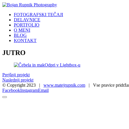
FOTOGRAFSKI TEČAJI
DELAVNICE
PORTFOLIO
O MENI
BLOG
KONTAKT
JUTRO
Odpri v Lightbox-u
Prejšnji projekt
Naslednji projekt
© Copyright 2023 |
www.matejrupnik.com
| Vse pravice pridrža
Facebook
Instagram
Email