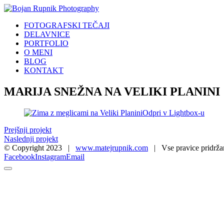
FOTOGRAFSKI TEČAJI
DELAVNICE
PORTFOLIO
O MENI
BLOG
KONTAKT
MARIJA SNEŽNA NA VELIKI PLANINI
Odpri v Lightbox-u
Prejšnji projekt
Naslednji projekt
© Copyright 2023 |
www.matejrupnik.com
| Vse pravice pridrža
Facebook
Instagram
Email