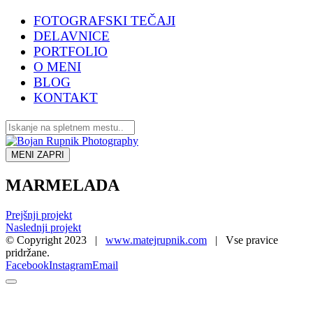
FOTOGRAFSKI TEČAJI
DELAVNICE
PORTFOLIO
O MENI
BLOG
KONTAKT
MENI
ZAPRI
MARMELADA
Prejšnji projekt
Naslednji projekt
© Copyright 2023 |
www.matejrupnik.com
| Vse pravice
pridržane.
Facebook
Instagram
Email