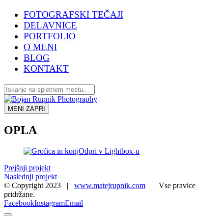
FOTOGRAFSKI TEČAJI
DELAVNICE
PORTFOLIO
O MENI
BLOG
KONTAKT
MENI
ZAPRI
OPLA
Odpri v Lightbox-u
Prejšnji projekt
Naslednji projekt
© Copyright 2023 |
www.matejrupnik.com
| Vse pravice
pridržane.
Facebook
Instagram
Email