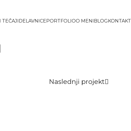
 TEČAJI
DELAVNICE
PORTFOLIO
O MENI
BLOG
KONTAKT
H
Naslednji projekt