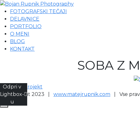
FOTOGRAFSKI TEČAJI
DELAVNICE
PORTFOLIO
O MENI
BLOG
KONTAKT
SOBA Z 
Odpri v
Prejšnji projekt
Lightbox-
© Copyright 2023 |
www.matejrupnik.com
| Vse pravi
u