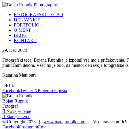
FOTOGRAFSKI TEČAJI
DELAVNICE
PORTFOLIO
O MENI
BLOG
KONTAKT
29. Dec 2022
Fotografski tečaj Bojana Rupnika je izpolnil vsa moja pričakovanja. F
praktičnim delom. Všeč mi je bilo, da mentor deli svoje fotografske iz
Katarina Manipuri
DELI:
Facebook
Twitter X
Pinterest
E-pošta
Bojan Rupnik
Fotograf
Novejše teme
Starejše teme
© Copyright 2023 |
www.matejrupnik.com
| Vse pravice pridrža
Facebook
Instagram
Email