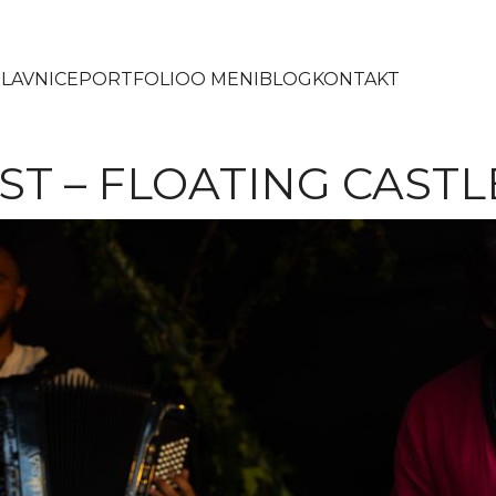
LAVNICE
PORTFOLIO
O MENI
BLOG
KONTAKT
T – FLOATING CASTL