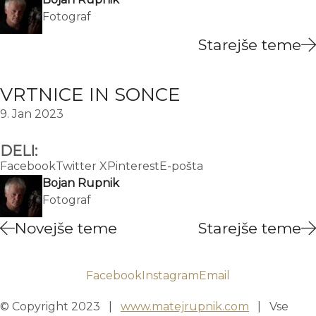
Fotograf
Starejše teme
VRTNICE IN SONCE
9. Jan 2023
DELI:
Facebook
Twitter X
Pinterest
E-pošta
Bojan Rupnik
Fotograf
Novejše teme
Starejše teme
Facebook
Instagram
Email
© Copyright 2023 |
www.matejrupnik.com
| Vse