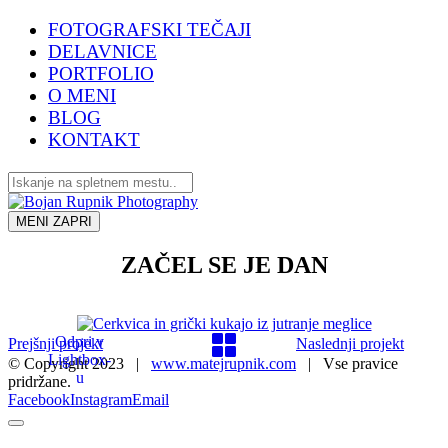
FOTOGRAFSKI TEČAJI
DELAVNICE
PORTFOLIO
O MENI
BLOG
KONTAKT
MENI
ZAPRI
ZAČEL SE JE DAN
Odpri v
Prejšnji projekt
Naslednji projekt
Lightbox-
© Copyright 2023 |
www.matejrupnik.com
| Vse pravice
u
pridržane.
Facebook
Instagram
Email