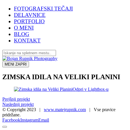
FOTOGRAFSKI TEČAJI
DELAVNICE
PORTFOLIO
O MENI
BLOG
KONTAKT
MENI
ZAPRI
ZIMSKA IDILA NA VELIKI PLANINI
Odpri v Lightbox-u
Prejšnji projekt
Naslednji projekt
© Copyright 2023 |
www.matejrupnik.com
| Vse pravice
pridržane.
Facebook
Instagram
Email