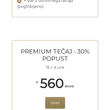
+ Vse iz osnovnega tečaja
(poglobljeno).
.
PREMIUM TEČAJ - 30%
POPUST
16 + 4 ure
560
€
800€
Izberi