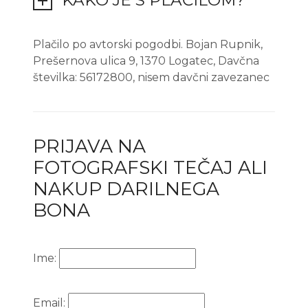
KAKO JE S PLAČILOM?
Plačilo po avtorski pogodbi. Bojan Rupnik,
Prešernova ulica 9, 1370 Logatec, Davčna
številka: 56172800, nisem davčni zavezanec
PRIJAVA NA
FOTOGRAFSKI TEČAJ ALI
NAKUP DARILNEGA
BONA
Ime:
Email: