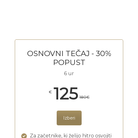
.
OSNOVNI TEČAJ - 30%
POPUST
6 ur
125
€
180€
Izberi
Za začetnike, ki želijo hitro osvojiti