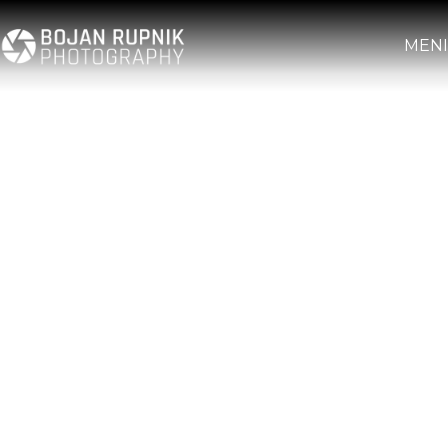
MENI
20+ LET IZKUŠENJ
OBVLADAJTE
FOTOGRAFIJO Z
INDIVIDUALNIM
FOTOGRAFSKIM
TEČAJEM