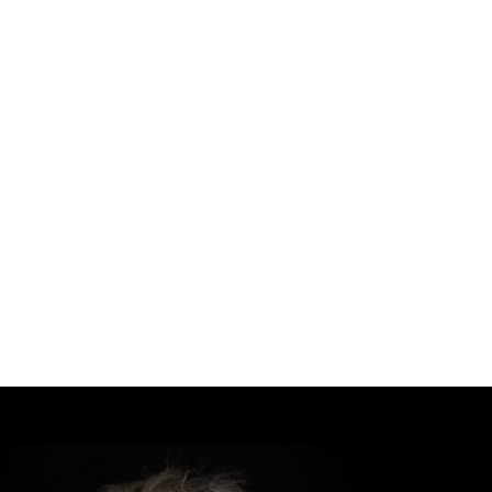
Učite se v svojem tempu s prilagojenimi
fotografskimi lekcijami za začetnike ali
izkušene fotografe.
Svojim najbližjim in prijateljem podarite
darilni bon.
Naročite se takoj!
Nakup darilnega bona